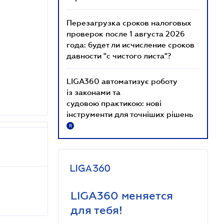
Перезагрузка сроков налоговых
проверок после 1 августа 2026
года: будет ли исчисление сроков
давности "с чистого листа"?
LIGA360 автоматизує роботу
із законами та
судовою практикою: нові
інструменти для точніших рішень
R
LIGA360 меняется
для тебя!