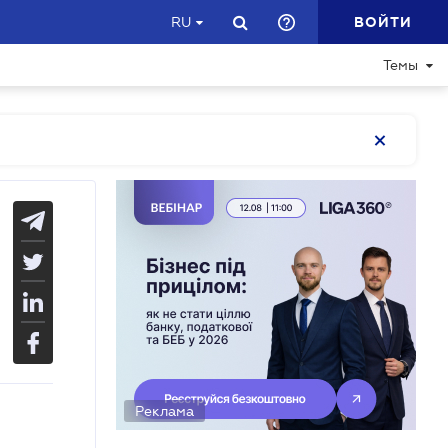
ВОЙТИ
RU
Темы
Реклама