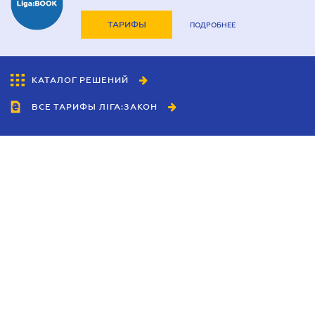
ТАРИФЫ
ПОДРОБНЕЕ
КАТАЛОГ РЕШЕНИЙ
ВСЕ ТАРИФЫ ЛІГА:ЗАКОН
Сотрудничество
Агенты
Дилеры
Политика
конфиденциальности
Условия использования
сайта
Реклама
Блог