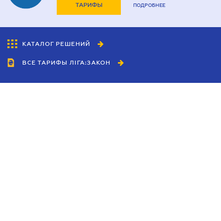
ТАРИФЫ
ПОДРОБНЕЕ
КАТАЛОГ РЕШЕНИЙ
ВСЕ ТАРИФЫ ЛІГА:ЗАКОН
Сотрудничество
Агенты
Дилеры
Политика
конфиденциальности
Условия использования
сайта
Реклама
Блог
Новости компании