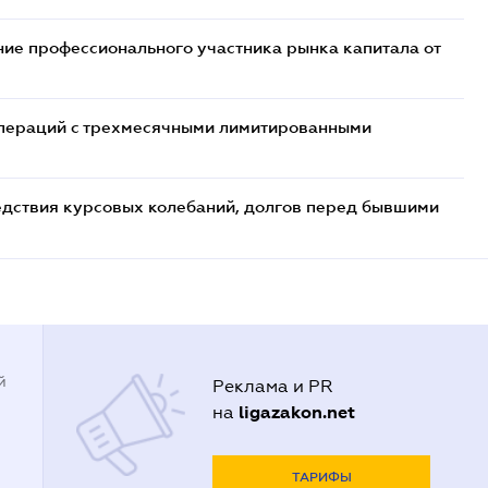
ие профессионального участника рынка капитала от
 операций с трехмесячными лимитированными
едствия курсовых колебаний, долгов перед бывшими
й
Реклама и PR
ligazakon.net
на
ТАРИФЫ