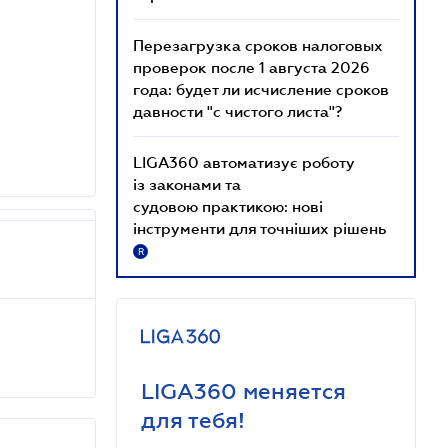
Перезагрузка сроков налоговых
проверок после 1 августа 2026
года: будет ли исчисление сроков
давности "с чистого листа"?
LIGA360 автоматизує роботу
із законами та
судовою практикою: нові
інструменти для точніших рішень
R
LIGA360 меняется
для тебя!