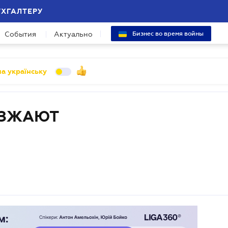
УХГАЛТЕРУ
События
Актуально
Бизнес во время войны
а українську
ЕЗЖАЮТ