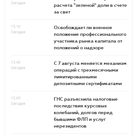
Сегодня
расчета "зеленой" доли в счете
за свет
15.10
Освобождает ли военное
Сегодня
положение профессионального
участника рынка капитала от
положений о надзоре
13.40
С 7 августа меняется механизм
Сегодня
операций с трехмесячными
лимитированными
депозитными сертификатами
12.09
ГНС разъяснила налоговые
Сегодня
последствия курсовых
колебаний, долгов перед
бывшими ФЛП и услуг
нерезидентов