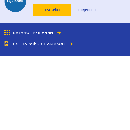
ТАРИФЫ
ПОДРОБНЕЕ
КАТАЛОГ РЕШЕНИЙ
ВСЕ ТАРИФЫ ЛІГА:ЗАКОН
Сотрудничество
Агенты
Дилеры
Политика
конфиденциальности
Условия использования
сайта
Реклама
Блог