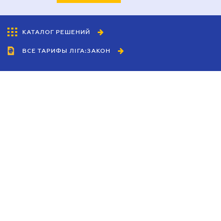
КАТАЛОГ РЕШЕНИЙ
ВСЕ ТАРИФЫ ЛІГА:ЗАКОН
Сотрудничество
Агенты
Дилеры
Политика
конфиденциальности
Условия использования
сайта
Реклама
Блог
Новости компании