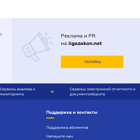
й
Реклама и PR
ligazakon.net
на
ТАРИФЫ
Сервисы анализа и
Сервисы электронной отчетности и
мониторинга
документооборота
CONTR AGENT
Liga:REPORT
Поддержка и контакты
SMS-МАЯК
VERDICTUM
Поддержка абонентов
Напишите нам
SEMANTRUM