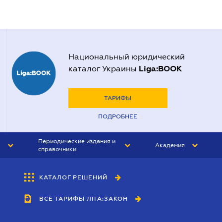
Национальный юридический
Liga:BOOK
каталог Украины
ТАРИФЫ
ПОДРОБНЕЕ
Периодические издания и
Академия
справочники
ЮРИСТ&ЗАКОН
АКАДЕМИЯ ЛІГА:ЗАКОН
КАТАЛОГ РЕШЕНИЙ
БУХГАЛТЕР&ЗАКОН
ВСЕ ТАРИФЫ ЛІГА:ЗАКОН
ВЕСТНИК МСФО
ИНТЕРБУХ