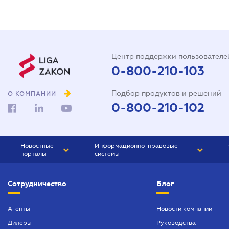
Центр поддержки пользователе
0-800-210-103
Подбор продуктов и решений
О КОМПАНИИ
0-800-210-102
Новостные
Информационно-правовые
порталы
системы
ЮРЛИГА
Право Украины
Сотрудничество
Блог
БИЗНЕС
ГРАНД
БУХГАЛТЕР.ua
ПРАЙМ
Агенты
Новости компании
Дилеры
Руководства
БУХГАЛТЕР ПРОФ