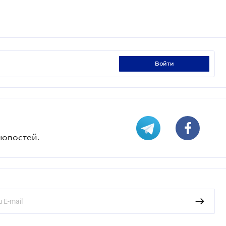
войти
новостей.