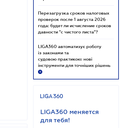
Перезагрузка сроков налоговых
проверок после 1 августа 2026
года: будет ли исчисление сроков
давности "с чистого листа"?
LIGA360 автоматизує роботу
із законами та
судовою практикою: нові
інструменти для точніших рішень
R
LIGA360 меняется
для тебя!