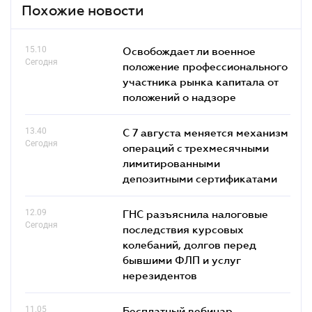
Похожие новости
15.10
Освобождает ли военное
Сегодня
положение профессионального
участника рынка капитала от
положений о надзоре
13.40
С 7 августа меняется механизм
Сегодня
операций с трехмесячными
лимитированными
депозитными сертификатами
12.09
ГНС разъяснила налоговые
Сегодня
последствия курсовых
колебаний, долгов перед
бывшими ФЛП и услуг
нерезидентов
11.05
Бесплатный вебинар