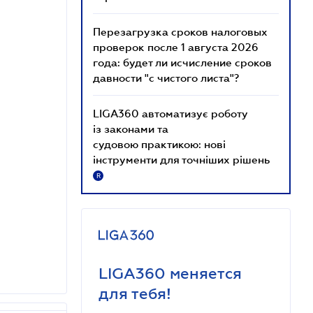
Перезагрузка сроков налоговых
проверок после 1 августа 2026
года: будет ли исчисление сроков
давности "с чистого листа"?
LIGA360 автоматизує роботу
із законами та
судовою практикою: нові
інструменти для точніших рішень
R
LIGA360 меняется
для тебя!