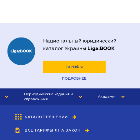
Национальный юридический
Liga:BOOK
каталог Украины
ТАРИФЫ
ПОДРОБНЕЕ
Периодические издания и
Академия
справочники
ЮРИСТ&ЗАКОН
АКАДЕМИЯ ЛІГА:ЗАКОН
КАТАЛОГ РЕШЕНИЙ
БУХГАЛТЕР&ЗАКОН
ВСЕ ТАРИФЫ ЛІГА:ЗАКОН
ВЕСТНИК МСФО