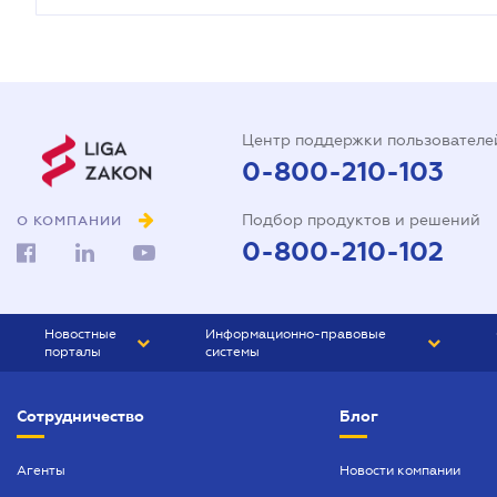
Центр поддержки пользователе
0-800-210-103
Подбор продуктов и решений
О КОМПАНИИ
0-800-210-102
Новостные
Информационно-правовые
порталы
системы
ЮРЛИГА
Право Украины
Сотрудничество
Блог
БИЗНЕС
ГРАНД
БУХГАЛТЕР.ua
ПРАЙМ
Агенты
Новости компании