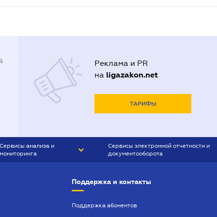
й
Реклама и PR
ligazakon.net
на
ТАРИФЫ
Сервисы анализа и
Сервисы электронной отчетности и
мониторинга
документооборота
CONTR AGENT
Liga:REPORT
Поддержка и контакты
SMS-МАЯК
VERDICTUM
Поддержка абонентов