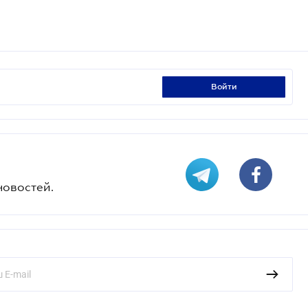
войти
новостей.