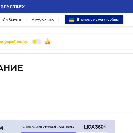
УХГАЛТЕРУ
События
Актуально
Бизнес во время войны
а українську
АНИЕ