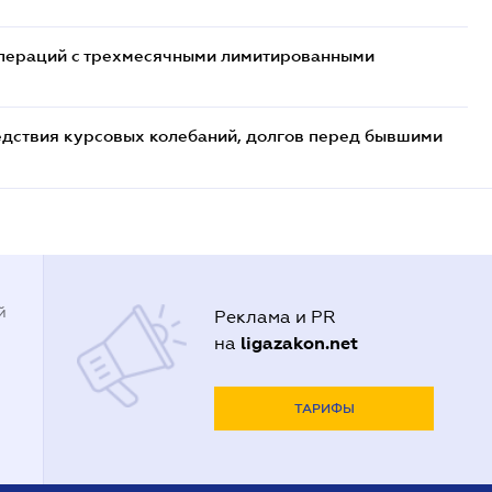
 операций с трехмесячными лимитированными
едствия курсовых колебаний, долгов перед бывшими
й
Реклама и PR
ligazakon.net
на
ТАРИФЫ