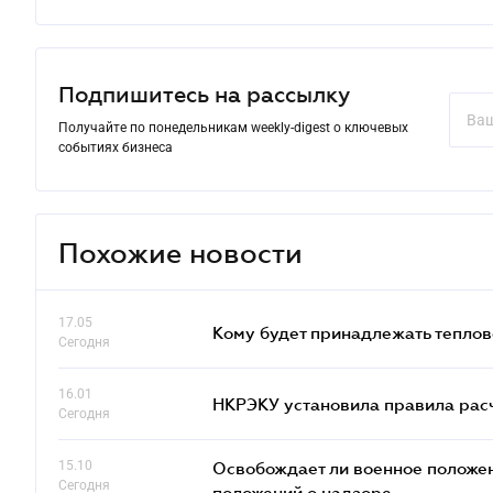
Подпишитесь на рассылку
Получайте по понедельникам weekly-digest о ключевых
событиях бизнеса
Похожие новости
17.05
Кому будет принадлежать теплов
Сегодня
16.01
НКРЭКУ установила правила расче
Сегодня
15.10
Освобождает ли военное положен
Сегодня
положений о надзоре