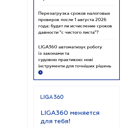
Перезагрузка сроков налоговых
проверок после 1 августа 2026
года: будет ли исчисление сроков
давности "с чистого листа"?
LIGA360 автоматизує роботу
із законами та
судовою практикою: нові
інструменти для точніших рішень
R
LIGA360 меняется
для тебя!