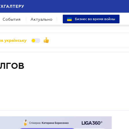
УХГАЛТЕРУ
События
Актуально
Бизнес во время войны
а українську
ОЛГОВ