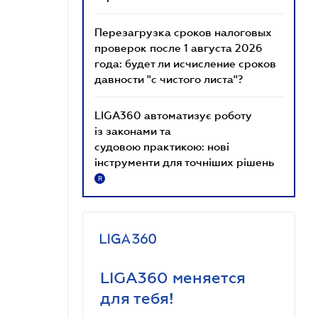
Перезагрузка сроков налоговых
проверок после 1 августа 2026
года: будет ли исчисление сроков
давности "с чистого листа"?
LIGA360 автоматизує роботу
із законами та
судовою практикою: нові
інструменти для точніших рішень
R
LIGA360 меняется
для тебя!