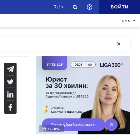
ВОЙТИ
RU
Темы
Реклама