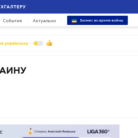
УХГАЛТЕРУ
События
Актуально
Бизнес во время войны
а українську
РАИНУ