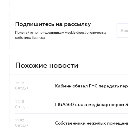
Подпишитесь на рассылку
Получайте по понедельникам weekly-digest о ключевых
событиях бизнеса
Похожие новости
12.12
Кабмин обязал ГНС передать пер
Сегодня
11.15
LIGA360 стала медіапартнером S
Сегодня
11.02
Собственники нежилых помещений
Сегодня