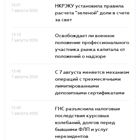
16.01
НКРЭКУ установила правила
7 августа 2026
расчета "зеленой" доли в счете
за свет
15.10
Освобождает ли военное
7 августа 2026
положение профессионального
участника рынка капитала от
положений о надзоре
13.40
С 7 августа меняется механизм
7 августа 2026
операций с трехмесячными
лимитированными
депозитными сертификатами
12.09
ГНС разъяснила налоговые
7 августа 2026
последствия курсовых
колебаний, долгов перед
бывшими ФЛП и услуг
нерезидентов