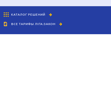
КАТАЛОГ РЕШЕНИЙ
ВСЕ ТАРИФЫ ЛІГА:ЗАКОН
Сотрудничество
Агенты
Дилеры
Политика
конфиденциальности
Условия использования
сайта
Реклама
Блог
Новости компании
Руководства