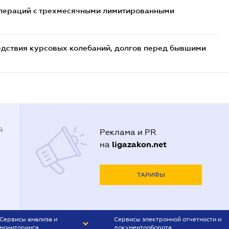
 операций с трехмесячными лимитированными
едствия курсовых колебаний, долгов перед бывшими
й
Реклама и PR
ligazakon.net
на
ТАРИФЫ
Сервисы анализа и
Сервисы электронной отчетности и
мониторинга
документооборота