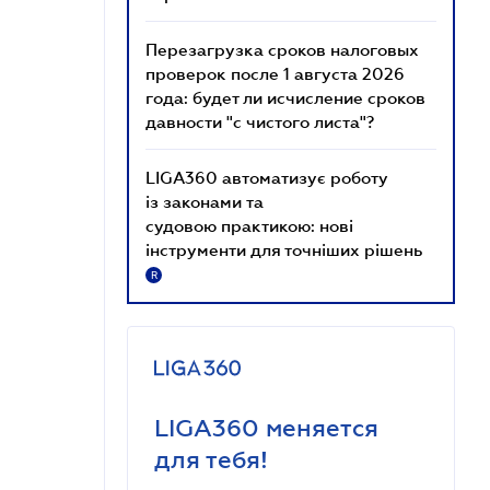
Перезагрузка сроков налоговых
проверок после 1 августа 2026
года: будет ли исчисление сроков
давности "с чистого листа"?
LIGA360 автоматизує роботу
із законами та
судовою практикою: нові
інструменти для точніших рішень
R
LIGA360 меняется
для тебя!