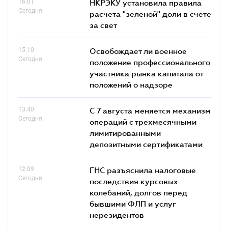
16.01
НКРЭКУ установила правила
Сегодня
расчета "зеленой" доли в счете
за свет
15.10
Освобождает ли военное
Сегодня
положение профессионального
участника рынка капитала от
положений о надзоре
13.40
С 7 августа меняется механизм
Сегодня
операций с трехмесячными
лимитированными
депозитными сертификатами
12.09
ГНС разъяснила налоговые
Сегодня
последствия курсовых
колебаний, долгов перед
бывшими ФЛП и услуг
нерезидентов