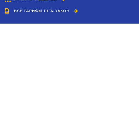
ВСЕ ТАРИФЫ ЛІГА:ЗАКОН
Сотрудничество
Агенты
Дилеры
Политика
конфиденциальности
Условия использования
сайта
Реклама
Блог
Новости компании
Руководства
Каталоги компаний
Темы в центре внимания