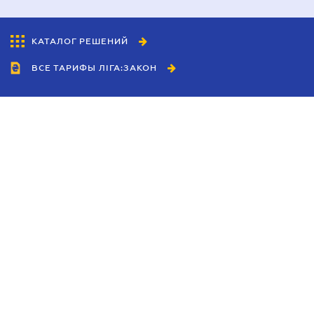
КАТАЛОГ РЕШЕНИЙ
ВСЕ ТАРИФЫ ЛІГА:ЗАКОН
Сотрудничество
Агенты
Дилеры
Политика
конфиденциальности
Условия использования
сайта
Реклама
Блог
Новости компании
Руководства