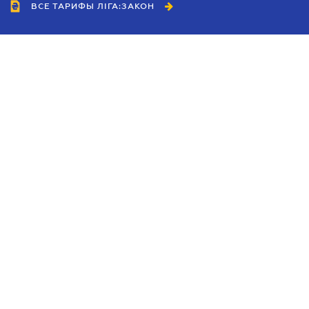
ВСЕ ТАРИФЫ ЛІГА:ЗАКОН
Сотрудничество
Агенты
Дилеры
Политика
конфиденциальности
Условия использования
сайта
Реклама
Блог
Новости компании
Руководства
Каталоги компаний
Темы в центре внимания