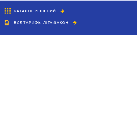
КАТАЛОГ РЕШЕНИЙ
ВСЕ ТАРИФЫ ЛІГА:ЗАКОН
Сотрудничество
Агенты
Дилеры
Политика
конфиденциальности
Условия использования
сайта
Реклама
Блог
Новости компании
Руководства