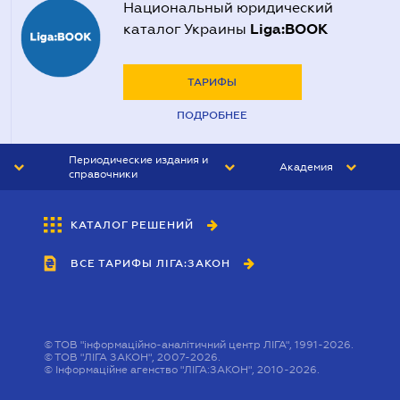
Национальный юридический
Liga:BOOK
каталог Украины
ТАРИФЫ
ПОДРОБНЕЕ
Периодические издания и
Академия
справочники
ЮРИСТ&ЗАКОН
АКАДЕМИЯ ЛІГА:ЗАКОН
КАТАЛОГ РЕШЕНИЙ
БУХГАЛТЕР&ЗАКОН
ВСЕ ТАРИФЫ ЛІГА:ЗАКОН
ВЕСТНИК МСФО
ИНТЕРБУХ
ЛИЧНЫЙ ЭКСПЕРТ
©
ТОВ "інформаційно-аналітичний центр ЛІГА", 1991-2026.
©
ТОВ "ЛІГА ЗАКОН", 2007-2026.
©
Інформаційне агенство "ЛІГА:ЗАКОН", 2010-2026.