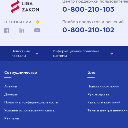
Центр поддержки пользователе
0-800-210-103
Подбор продуктов и решений
О КОМПАНИИ
0-800-210-102
Новостные
Информационно-правовые
порталы
системы
ЮРЛИГА
Право Украины
Сотрудничество
Блог
БИЗНЕС
ГРАНД
БУХГАЛТЕР.ua
ПРАЙМ
Агенты
Новости компании
Дилеры
Руководства
БУХГАЛТЕР ПРОФ
Политика конфиденциальности
Каталоги компаний
ЮРИСТ ПРОФ
Условия использования сайта
Темы в центре внимани
ЮРИСТ
Реклама
ПІДПРИЄМЕЦЬ