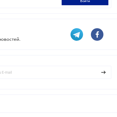
войти
новостей.