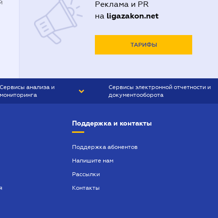
й
Реклама и PR
ligazakon.net
на
ТАРИФЫ
Сервисы анализа и
Сервисы электронной отчетности и
мониторинга
документооборота
CONTR AGENT
Liga:REPORT
Поддержка и контакты
SMS-МАЯК
VERDICTUM
Поддержка абонентов
Напишите нам
SEMANTRUM
Рассылки
SMS-МАЯК ИПОТЕКА
я
Контакты