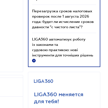
Перезагрузка сроков налоговых
проверок после 1 августа 2026
года: будет ли исчисление сроков
давности "с чистого листа"?
LIGA360 автоматизує роботу
із законами та
судовою практикою: нові
інструменти для точніших рішень
R
LIGA360 меняется
для тебя!