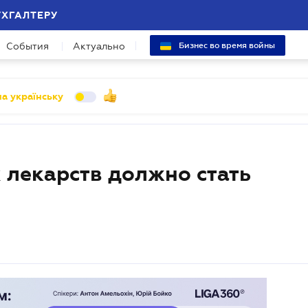
УХГАЛТЕРУ
События
Актуально
Бизнес во время войны
а українську
 лекарств должно стать