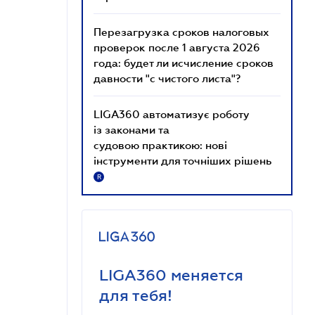
Перезагрузка сроков налоговых
проверок после 1 августа 2026
года: будет ли исчисление сроков
давности "с чистого листа"?
LIGA360 автоматизує роботу
із законами та
судовою практикою: нові
інструменти для точніших рішень
R
LIGA360 меняется
для тебя!