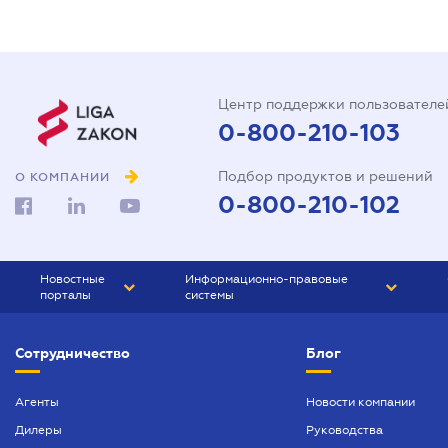
Центр поддержки пользователе
0-800-210-103
Подбор продуктов и решений
О КОМПАНИИ
0-800-210-102
Новостные
Информационно-правовые
порталы
системы
ЮРЛИГА
Право Украины
Сотрудничество
Блог
БИЗНЕС
ГРАНД
БУХГАЛТЕР.ua
ПРАЙМ
Агенты
Новости компании
Дилеры
Руководства
БУХГАЛТЕР ПРОФ