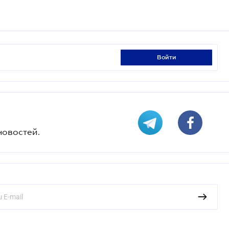
войти
новостей.