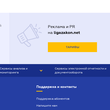
й
Реклама и PR
ligazakon.net
на
ТАРИФЫ
Сервисы анализа и
Сервисы электронной отчетности и
мониторинга
документооборота
CONTR AGENT
Liga:REPORT
Поддержка и контакты
SMS-МАЯК
VERDICTUM
Поддержка абонентов
Напишите нам
SEMANTRUM