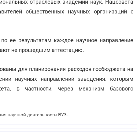
циональных отраслевых академий наук, Нацсовета
авителей общественных научных организаций с
 по ее результатам каждое научное направление
изнают не прошедшим аттестацию.
ованы для планирования расходов госбюджета на
ении научных направлений заведения, которым
ета, в частности, через механизм базового
Вводится новая система оценивания научной деятельности ВУЗов