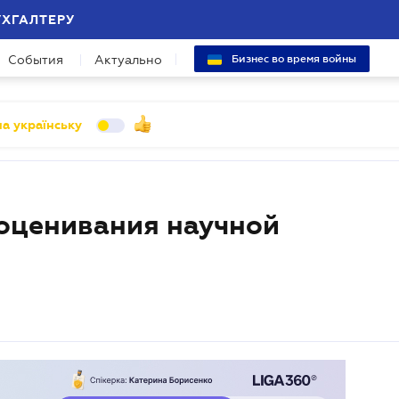
УХГАЛТЕРУ
События
Актуально
Бизнес во время войны
а українську
 оценивания научной