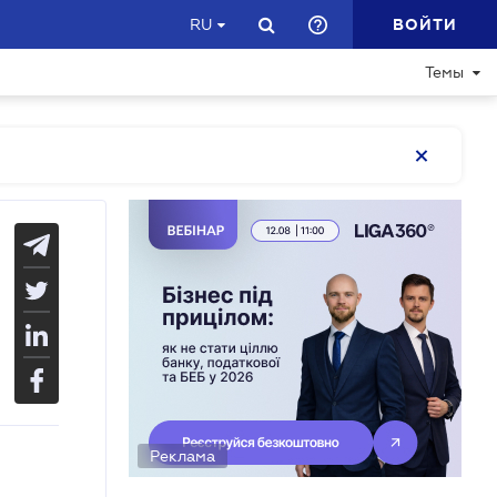
ВОЙТИ
RU
Темы
Реклама