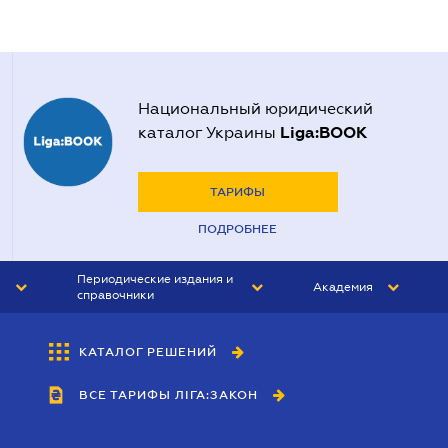
Национальный юридический
Liga:BOOK
каталог Украины
ТАРИФЫ
ПОДРОБНЕЕ
Периодические издания и
Академия
справочники
ЮРИСТ&ЗАКОН
АКАДЕМИЯ ЛІГА:ЗАКОН
КАТАЛОГ РЕШЕНИЙ
БУХГАЛТЕР&ЗАКОН
ВСЕ ТАРИФЫ ЛІГА:ЗАКОН
ВЕСТНИК МСФО
ИНТЕРБУХ