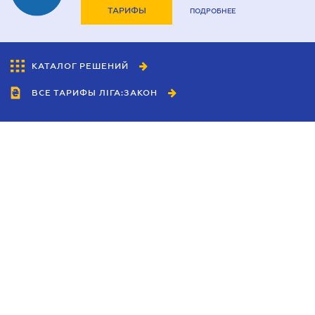
ТАРИФЫ
ПОДРОБНЕЕ
КАТАЛОГ РЕШЕНИЙ
ВСЕ ТАРИФЫ ЛІГА:ЗАКОН
Сотрудничество
Агенты
Дилеры
Политика
конфиденциальности
Условия использования
сайта
Реклама
Блог