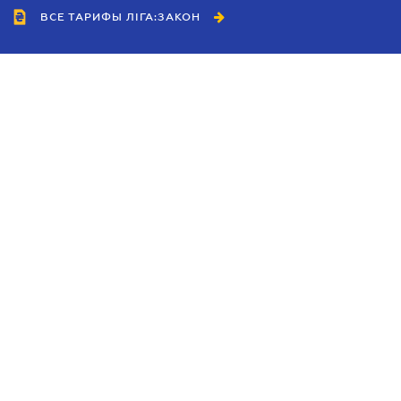
ВСЕ ТАРИФЫ ЛІГА:ЗАКОН
Сотрудничество
Агенты
Дилеры
Политика
конфиденциальности
Условия использования
сайта
Реклама
Блог
Новости компании
Руководства
Каталоги компаний
Темы в центре внимания