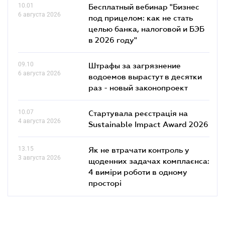
10.01
Бесплатный вебинар "Бизнес
6 августа 2026
под прицелом: как не стать
целью банка, налоговой и БЭБ
в 2026 году"
09.10
Штрафы за загрязнение
6 августа 2026
водоемов вырастут в десятки
раз - новый законопроект
10.07
Стартувала реєстрація на
4 августа 2026
Sustainable Impact Award 2026
13.15
Як не втрачати контроль у
3 августа 2026
щоденних задачах комплаєнса:
4 виміри роботи в одному
просторі