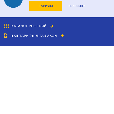
ТАРИФЫ
ПОДРОБНЕЕ
КАТАЛОГ РЕШЕНИЙ
ВСЕ ТАРИФЫ ЛІГА:ЗАКОН
Сотрудничество
Агенты
Дилеры
Политика
конфиденциальности
Условия использования
сайта
Реклама
Блог