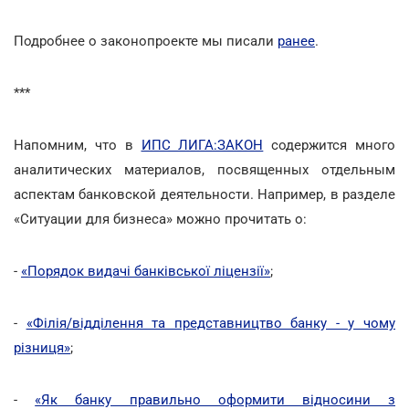
Подробнее о законопроекте мы писали
ранее
.
***
Напомним, что в
ИПС ЛИГА:ЗАКОН
содержится много
аналитических материалов, посвященных отдельным
аспектам банковской деятельности. Например, в разделе
«Ситуации для бизнеса» можно прочитать о:
-
«Порядок видачі банківської ліцензії»
;
-
«Філія/відділення та представництво банку - у чому
різниця»
;
-
«Як банку правильно оформити відносини з