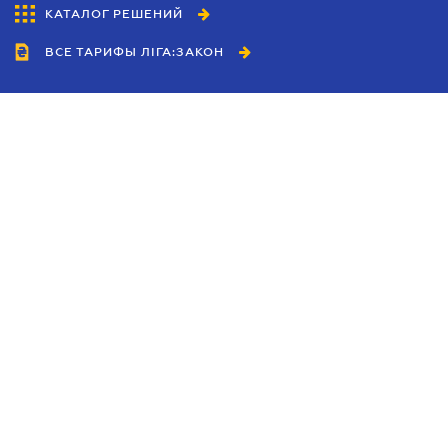
КАТАЛОГ РЕШЕНИЙ
ВСЕ ТАРИФЫ ЛІГА:ЗАКОН
Сотрудничество
Агенты
Дилеры
Политика
конфиденциальности
Условия использования
сайта
Реклама
Блог
Новости компании
Руководства
Каталоги компаний