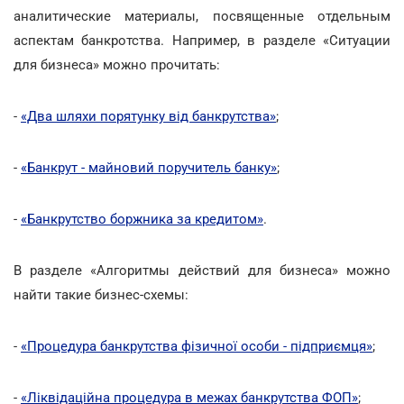
аналитические материалы, посвященные отдельным
аспектам банкротства. Например, в разделе «Ситуации
для бизнеса» можно прочитать:
-
«Два шляхи порятунку від банкрутства»
;
-
«Банкрут - майновий поручитель банку»
;
-
«Банкрутство боржника за кредитом»
.
В разделе «Алгоритмы действий для бизнеса» можно
найти такие бизнес-схемы:
-
«Процедура банкрутства фізичної особи - підприємця»
;
-
«Ліквідаційна процедура в межах банкрутства ФОП»
;