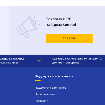
й
Реклама и PR
ligazakon.net
на
ТАРИФЫ
Сервисы анализа и
Сервисы электронной отчетности и
мониторинга
документооборота
CONTR AGENT
Liga:REPORT
Поддержка и контакты
SMS-МАЯК
VERDICTUM
Поддержка абонентов
Напишите нам
SEMANTRUM
Рассылки
SMS-МАЯК ИПОТЕКА