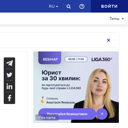
ВОЙТИ
RU
Темы
Реклама