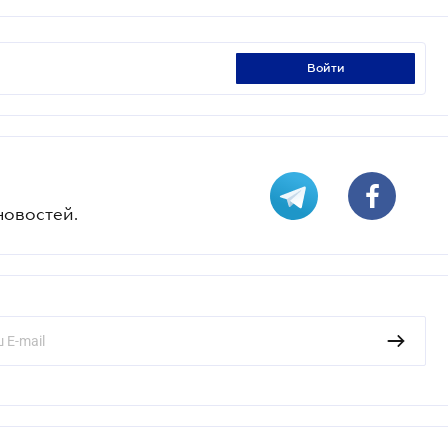
войти
новостей.