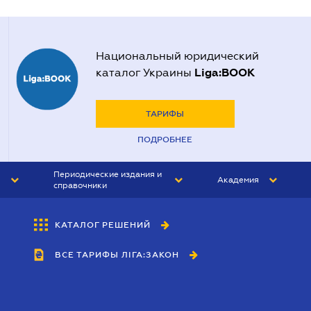
Национальный юридический
Liga:BOOK
каталог Украины
ТАРИФЫ
ПОДРОБНЕЕ
Периодические издания и
Академия
справочники
ЮРИСТ&ЗАКОН
АКАДЕМИЯ ЛІГА:ЗАКОН
КАТАЛОГ РЕШЕНИЙ
БУХГАЛТЕР&ЗАКОН
ВСЕ ТАРИФЫ ЛІГА:ЗАКОН
ВЕСТНИК МСФО
ИНТЕРБУХ
ЛИЧНЫЙ ЭКСПЕРТ