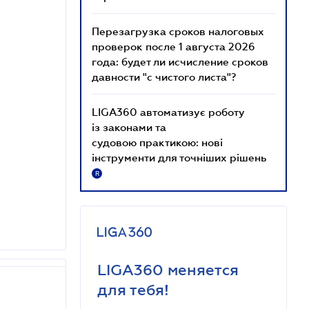
Перезагрузка сроков налоговых
проверок после 1 августа 2026
года: будет ли исчисление сроков
давности "с чистого листа"?
LIGA360 автоматизує роботу
із законами та
судовою практикою: нові
інструменти для точніших рішень
R
LIGA360 меняется
для тебя!