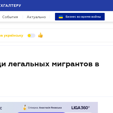
УХГАЛТЕРУ
События
Актуально
Бизнес во время войны
а українську
и легальных мигрантов в