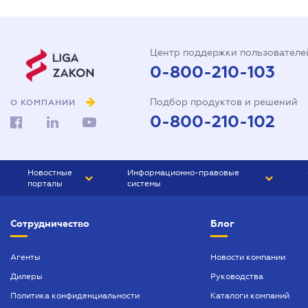
Центр поддержки пользователе
0-800-210-103
Подбор продуктов и решений
О КОМПАНИИ
0-800-210-102
Новостные
Информационно-правовые
порталы
системы
ЮРЛИГА
Право Украины
Сотрудничество
Блог
БИЗНЕС
ГРАНД
БУХГАЛТЕР.ua
ПРАЙМ
Агенты
Новости компании
Дилеры
Руководства
БУХГАЛТЕР ПРОФ
Политика конфиденциальности
Каталоги компаний
ЮРИСТ ПРОФ