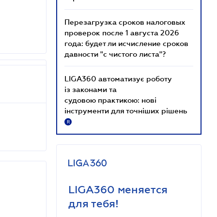
Перезагрузка сроков налоговых
проверок после 1 августа 2026
года: будет ли исчисление сроков
давности "с чистого листа"?
LIGA360 автоматизує роботу
із законами та
судовою практикою: нові
інструменти для точніших рішень
R
LIGA360 меняется
для тебя!