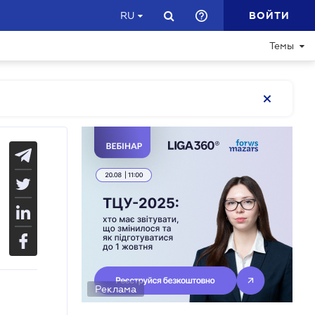
ВОЙТИ
RU
Темы
Реклама