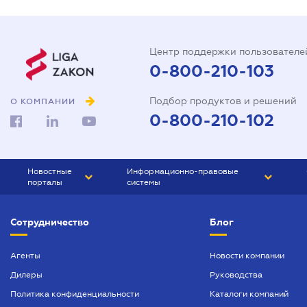
Центр поддержки пользователе
0-800-210-103
Подбор продуктов и решений
О КОМПАНИИ
0-800-210-102
Новостные
Информационно-правовые
порталы
системы
ЮРЛИГА
Право Украины
Сотрудничество
Блог
БИЗНЕС
ГРАНД
БУХГАЛТЕР.ua
ПРАЙМ
Агенты
Новости компании
Дилеры
Руководства
БУХГАЛТЕР ПРОФ
Политика конфиденциальности
Каталоги компаний
ЮРИСТ ПРОФ