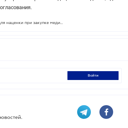
согласования.
Ожидается отмена ограничения для наценки при закупке медицинских изделий за госсредства
войти
новостей.