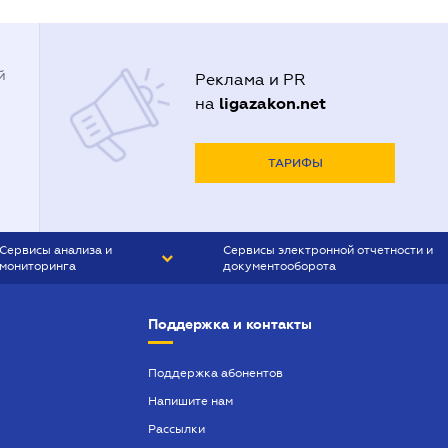
й
Реклама и PR
ligazakon.net
на
ТАРИФЫ
Сервисы анализа и
Сервисы электронной отчетности и
мониторинга
документооборота
CONTR AGENT
Liga:REPORT
Поддержка и контакты
SMS-МАЯК
VERDICTUM
Поддержка абонентов
Напишите нам
SEMANTRUM
Рассылки
SMS-МАЯК ИПОТЕКА