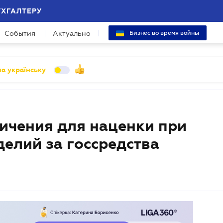
УХГАЛТЕРУ
События
Актуально
Бизнес во время войны
а українську
ичения для наценки при
елий за госсредства