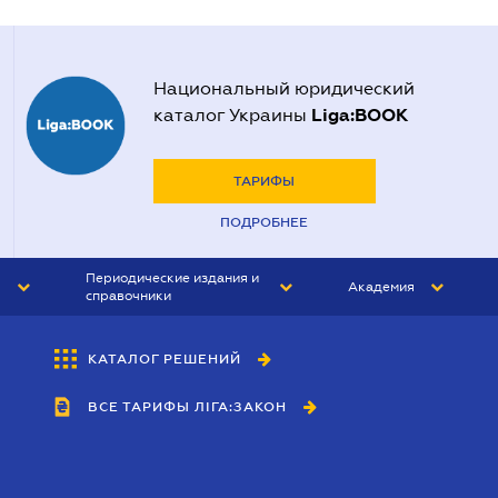
Национальный юридический
Liga:BOOK
каталог Украины
ТАРИФЫ
ПОДРОБНЕЕ
Периодические издания и
Академия
справочники
ЮРИСТ&ЗАКОН
АКАДЕМИЯ ЛІГА:ЗАКОН
КАТАЛОГ РЕШЕНИЙ
БУХГАЛТЕР&ЗАКОН
ВСЕ ТАРИФЫ ЛІГА:ЗАКОН
ВЕСТНИК МСФО
ИНТЕРБУХ
ЛИЧНЫЙ ЭКСПЕРТ