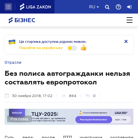
RU
БІЗНЕС
Ця сторінка доступна рідною мовою.
Перейти на українську
Отрасли
Без полиса автогражданки нельзя
составлять европротокол
30 ноября 2018, 17:02
864
0
Реклама
Суть дела: после ДТП участники составили