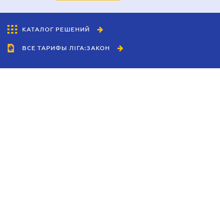
КАТАЛОГ РЕШЕНИЙ
ВСЕ ТАРИФЫ ЛІГА:ЗАКОН
Сотрудничество
Агенты
Дилеры
Политика
конфиденциальности
Условия использования
сайта
Реклама
Блог
Новости компании
Руководства