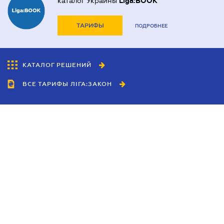
каталог Украины
Liga:BOOK
ТАРИФЫ
ПОДРОБНЕЕ
КАТАЛОГ РЕШЕНИЙ
ВСЕ ТАРИФЫ ЛІГА:ЗАКОН
Сотрудничество
Агенты
Дилеры
Политика
конфиденциальности
Условия использования
сайта
Реклама