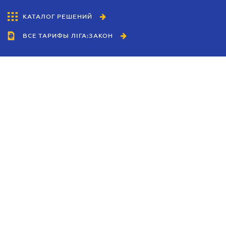
КАТАЛОГ РЕШЕНИЙ
ВСЕ ТАРИФЫ ЛІГА:ЗАКОН
Сотрудничество
Агенты
Дилеры
Политика
конфиденциальности
Условия использования
сайта
Реклама
Блог
Новости компании
Руководства
Каталоги компаний