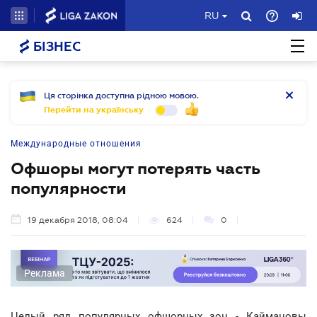
RU
БІЗНЕС
Ця сторінка доступна рідною мовою.
Перейти на українську
Международные отношения
Офшоры могут потерять часть
популярности
19 декабря 2018, 08:04
624
0
Реклама
Целый ряд популярных офшорных зон - Каймановы