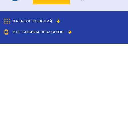
КАТАЛОГ РЕШЕНИЙ
ВСЕ ТАРИФЫ ЛІГА:ЗАКОН
Сотрудничество
Агенты
Дилеры
Политика
конфиденциальности
Условия использования
сайта
Реклама
Блог
Новости компании