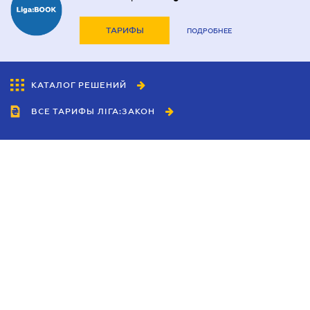
ТАРИФЫ
ПОДРОБНЕЕ
КАТАЛОГ РЕШЕНИЙ
ВСЕ ТАРИФЫ ЛІГА:ЗАКОН
Сотрудничество
Агенты
Дилеры
Политика
конфиденциальности
Условия использования
сайта
Реклама
Блог