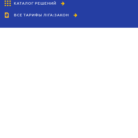
КАТАЛОГ РЕШЕНИЙ
ВСЕ ТАРИФЫ ЛІГА:ЗАКОН
Сотрудничество
Агенты
Дилеры
Политика
конфиденциальности
Условия использования
сайта
Реклама
Блог
Новости компании
Руководства
Каталоги компаний