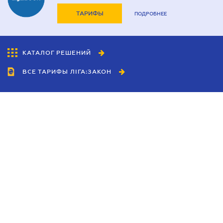
ТАРИФЫ
ПОДРОБНЕЕ
КАТАЛОГ РЕШЕНИЙ
ВСЕ ТАРИФЫ ЛІГА:ЗАКОН
Сотрудничество
Агенты
Дилеры
Политика
конфиденциальности
Условия использования
сайта
Реклама
Блог