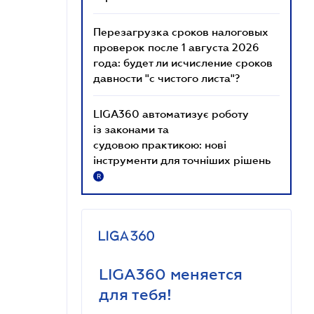
Перезагрузка сроков налоговых
проверок после 1 августа 2026
года: будет ли исчисление сроков
давности "с чистого листа"?
LIGA360 автоматизує роботу
із законами та
судовою практикою: нові
інструменти для точніших рішень
R
LIGA360 меняется
для тебя!