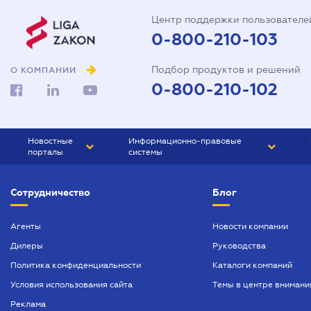
Центр поддержки пользователе
0-800-210-103
Подбор продуктов и решений
О КОМПАНИИ
0-800-210-102
Новостные
Информационно-правовые
порталы
системы
ЮРЛИГА
Право Украины
Сотрудничество
Блог
БИЗНЕС
ГРАНД
БУХГАЛТЕР.ua
ПРАЙМ
Агенты
Новости компании
Дилеры
Руководства
БУХГАЛТЕР ПРОФ
Политика конфиденциальности
Каталоги компаний
ЮРИСТ ПРОФ
Условия использования сайта
Темы в центре внимани
ЮРИСТ
Реклама