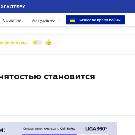
УХГАЛТЕРУ
События
Актуально
Бизнес во время войны
а українську
нятостью становится