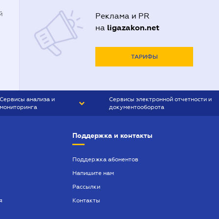
й
Реклама и PR
ligazakon.net
на
ТАРИФЫ
Сервисы анализа и
Сервисы электронной отчетности и
мониторинга
документооборота
CONTR AGENT
Liga:REPORT
Поддержка и контакты
SMS-МАЯК
VERDICTUM
Поддержка абонентов
Напишите нам
SEMANTRUM
Рассылки
SMS-МАЯК ИПОТЕКА
я
Контакты