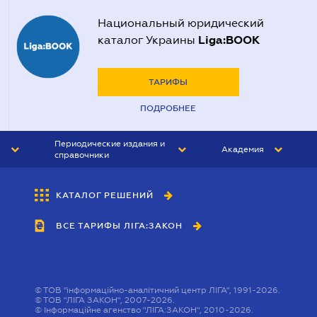
Национальный юридический
Liga:BOOK
каталог Украины
ТАРИФЫ
ПОДРОБНЕЕ
Периодические издания и
Академия
справочники
ЮРИСТ&ЗАКОН
АКАДЕМИЯ ЛІГА:ЗАКОН
КАТАЛОГ РЕШЕНИЙ
БУХГАЛТЕР&ЗАКОН
ВСЕ ТАРИФЫ ЛІГА:ЗАКОН
ВЕСТНИК МСФО
ИНТЕРБУХ
ЛИЧНЫЙ ЭКСПЕРТ
©
ТОВ "інформаційно-аналітичний центр ЛІГА", 1991-2026.
©
ТОВ "ЛІГА ЗАКОН", 2007-2026.
©
Інформаційне агенство "ЛІГА:ЗАКОН", 2010-2026.