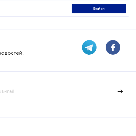
войти
новостей.