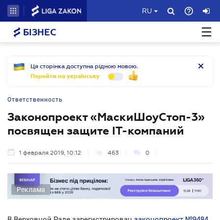
RU
БІЗНЕС
Ця сторінка доступна рідною мовою.
Перейти на українську
Ответственность
Законопроект «МаскиШоуСтоп-3»
посвящен защите ІТ-компаний
1 февраля 2019, 10:12
463
0
Реклама
В Верховной Раде зарегистрирован
законопроект №9484
.