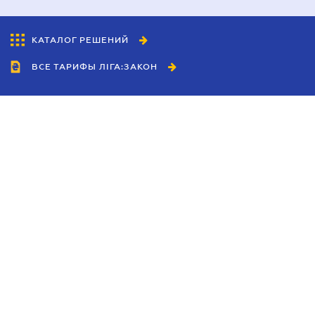
КАТАЛОГ РЕШЕНИЙ
ВСЕ ТАРИФЫ ЛІГА:ЗАКОН
Сотрудничество
Агенты
Дилеры
Политика
конфиденциальности
Условия использования
сайта
Реклама
Блог
Новости компании
Руководства