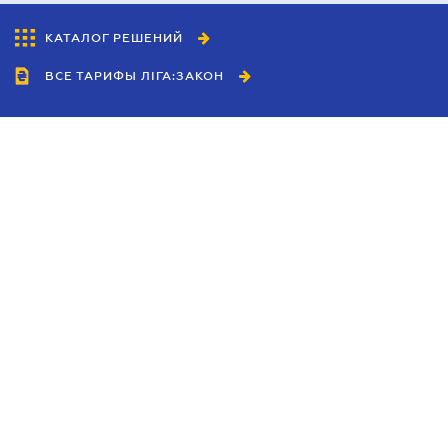
КАТАЛОГ РЕШЕНИЙ
ВСЕ ТАРИФЫ ЛІГА:ЗАКОН
Сотрудничество
Агенты
Дилеры
Политика
конфиденциальности
Условия использования
сайта
Реклама
Блог
Новости компании
Руководства