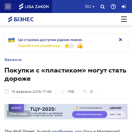
RU
БІЗНЕС
Ця сторінка доступна рідною мовою.
Перейти на українську
Финансы
Покупки с «пластиком» могут стать
дороже
19 февраля 2019, 17:48
798
0
Реклама
The Wall Street Journal
сообщила
, что Visa и Mastercard,