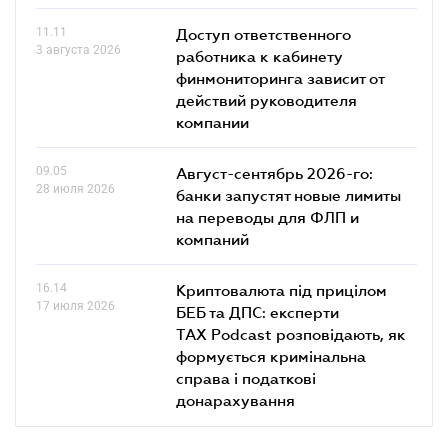
11.11
Доступ ответственного
3 августа 2026
работника к кабинету
финмониторинга зависит от
действий руководителя
компании
09.05
Август-сентябрь 2026-го:
28 июля 2026
банки запустят новые лимиты
на переводы для ФЛП и
компаний
16.14
Криптовалюта під прицілом
17 июля 2026
БЕБ та ДПС: експерти
TAX Podcast розповідають, як
формується кримінальна
справа і податкові
донарахування