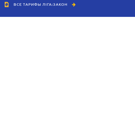
ВСЕ ТАРИФЫ ЛІГА:ЗАКОН
Сотрудничество
Агенты
Дилеры
Политика
конфиденциальности
Условия использования
сайта
Реклама
Блог
Новости компании
Руководства
Каталоги компаний
Темы в центре внимания