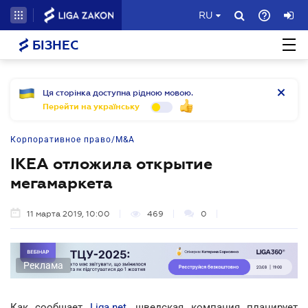
RU
БІЗНЕС
Ця сторінка доступна рідною мовою.
Перейти на українську
Корпоративное право/M&A
IKEA отложила открытие
мегамаркета
11 марта 2019, 10:00
469
0
Реклама
Как сообщает
Liga.net
, шведская компания планирует