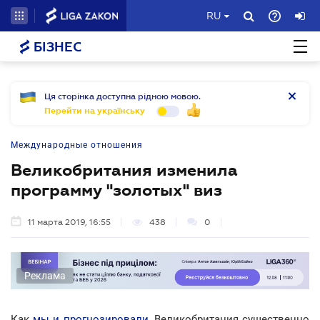
RU
БІЗНЕС
Ця сторінка доступна рідною мовою.
Перейти на українську
Международные отношения
Великобритания изменила
программу "золотых" виз
11 марта 2019, 16:55
438
0
Реклама
Как
мы и прогнозировали
, Великобритания существенно