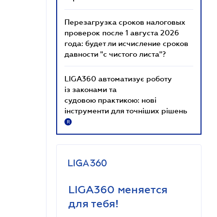
Перезагрузка сроков налоговых
проверок после 1 августа 2026
года: будет ли исчисление сроков
давности "с чистого листа"?
LIGA360 автоматизує роботу
із законами та
судовою практикою: нові
інструменти для точніших рішень
R
LIGA360 меняется
для тебя!