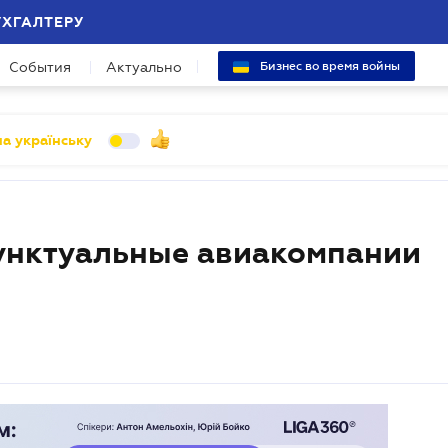
УХГАЛТЕРУ
События
Актуально
Бизнес во время войны
а українську
унктуальные авиакомпании