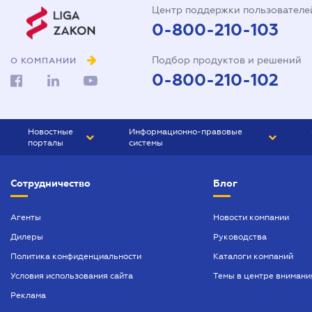
Центр поддержки пользователе
0-800-210-103
Подбор продуктов и решений
О КОМПАНИИ
0-800-210-102
Новостные
Информационно-правовые
порталы
системы
ЮРЛИГА
Право Украины
Сотрудничество
Блог
БИЗНЕС
ГРАНД
БУХГАЛТЕР.ua
ПРАЙМ
Агенты
Новости компании
Дилеры
Руководства
БУХГАЛТЕР ПРОФ
Политика конфиденциальности
Каталоги компаний
ЮРИСТ ПРОФ
Условия использования сайта
Темы в центре внимани
ЮРИСТ
Реклама
ПІДПРИЄМЕЦЬ