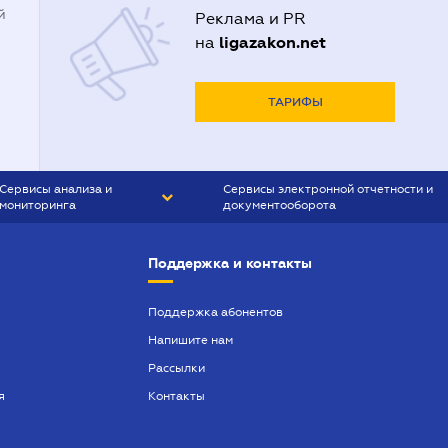
й
Реклама и PR
ligazakon.net
на
ТАРИФЫ
Сервисы анализа и
Сервисы электронной отчетности и
мониторинга
документооборота
CONTR AGENT
Liga:REPORT
Поддержка и контакты
SMS-МАЯК
VERDICTUM
Поддержка абонентов
Напишите нам
SEMANTRUM
Рассылки
SMS-МАЯК ИПОТЕКА
я
Контакты