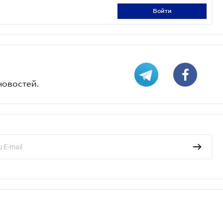
войти
новостей.