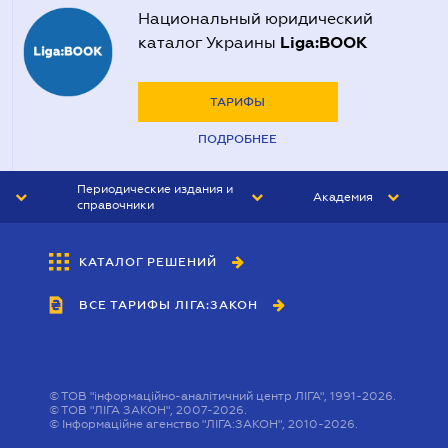
Национальный юридический
Liga:BOOK
каталог Украины
ТАРИФЫ
ПОДРОБНЕЕ
Периодические издания и
Академия
справочники
ЮРИСТ&ЗАКОН
АКАДЕМИЯ ЛІГА:ЗАКОН
КАТАЛОГ РЕШЕНИЙ
БУХГАЛТЕР&ЗАКОН
ВСЕ ТАРИФЫ ЛІГА:ЗАКОН
ВЕСТНИК МСФО
ИНТЕРБУХ
ЛИЧНЫЙ ЭКСПЕРТ
©
ТОВ "інформаційно-аналітичний центр ЛІГА", 1991-2026.
©
ТОВ "ЛІГА ЗАКОН", 2007-2026.
©
Інформаційне агенство "ЛІГА:ЗАКОН", 2010-2026.