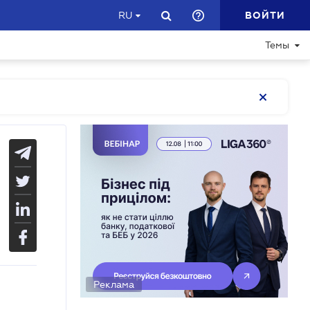
ВОЙТИ
RU
Темы
Реклама