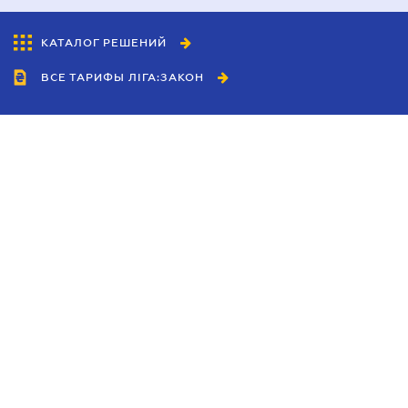
КАТАЛОГ РЕШЕНИЙ
ВСЕ ТАРИФЫ ЛІГА:ЗАКОН
Сотрудничество
Агенты
Дилеры
Политика
конфиденциальности
Условия использования
сайта
Реклама
Блог
Новости компании
Руководства