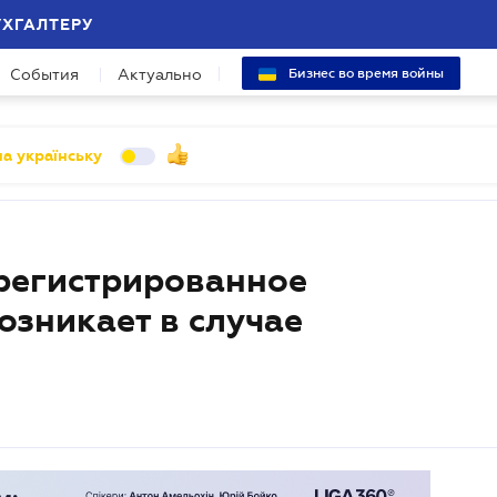
УХГАЛТЕРУ
События
Актуально
Бизнес во время войны
а українську
арегистрированное
озникает в случае