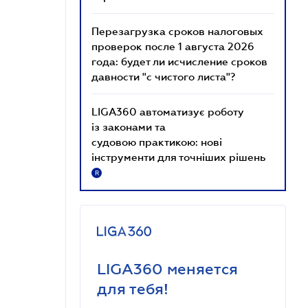
Перезагрузка сроков налоговых
проверок после 1 августа 2026
года: будет ли исчисление сроков
давности "с чистого листа"?
LIGA360 автоматизує роботу
із законами та
судовою практикою: нові
інструменти для точніших рішень
R
LIGA360 меняется
для тебя!