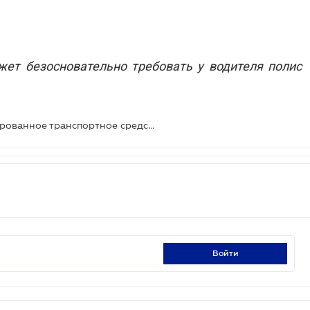
жет безосновательно требовать у водителя полис
Ответственность за незарегистрированное транспортное средство возникает в случае управления им
войти