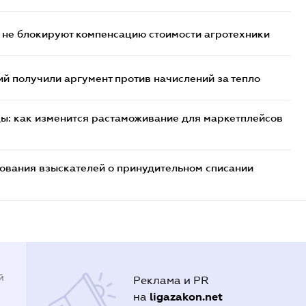
 не блокируют компенсацию стоимости агротехники
 получили аргумент против начислений за тепло
цы: как изменится растаможивание для маркетплейсов
бования взыскателей о принудительном списании
й
Реклама и PR
ligazakon.net
на