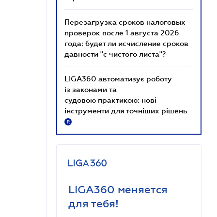
Перезагрузка сроков налоговых
проверок после 1 августа 2026
года: будет ли исчисление сроков
давности "с чистого листа"?
LIGA360 автоматизує роботу
із законами та
судовою практикою: нові
інструменти для точніших рішень
R
LIGA360 меняется
для тебя!