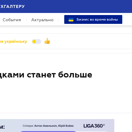
УХГАЛТЕРУ
События
Актуально
Бизнес во время войны
а українську
дками станет больше