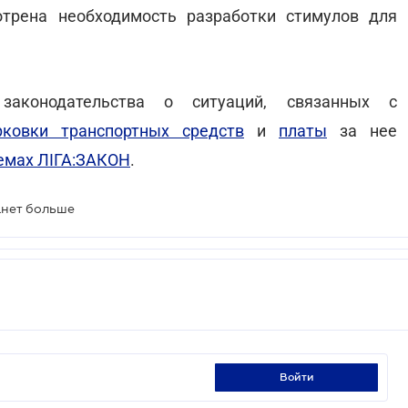
отрена необходимость разработки стимулов для
законодательства о ситуаций, связанных с
рковки транспортных средств
и
платы
за нее
емах ЛІГА:ЗАКОН
.
анет больше
войти