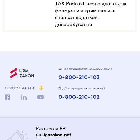
TAX Podcast розповідають, як
формується кримінальна
справа і податкові
донарахування
Центр поддержки пользователей
0-800-210-103
О КОМПАНИИ
Подбор продуктов и решений
0-800-210-102
Реклама и PR
на
ligazakon.net