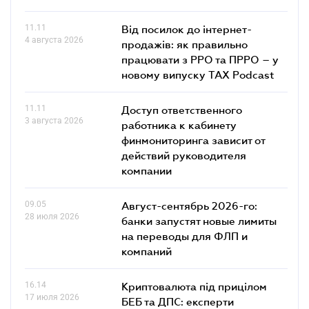
11.11
Від посилок до інтернет-
4 августа 2026
продажів: як правильно
працювати з РРО та ПРРО – у
новому випуску TAX Podcast
11.11
Доступ ответственного
3 августа 2026
работника к кабинету
финмониторинга зависит от
действий руководителя
компании
09.05
Август-сентябрь 2026-го:
28 июля 2026
банки запустят новые лимиты
на переводы для ФЛП и
компаний
16.14
Криптовалюта під прицілом
17 июля 2026
БЕБ та ДПС: експерти